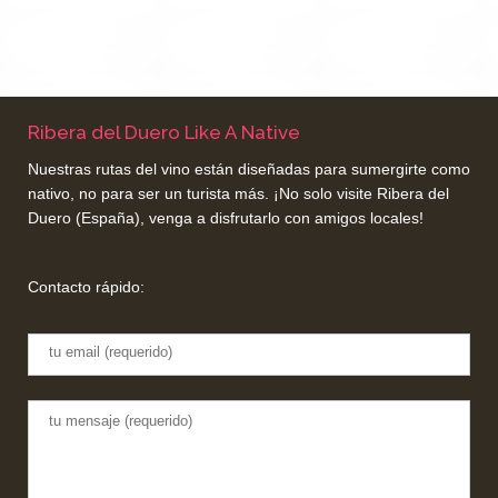
Ribera del Duero Like A Native
Nuestras rutas del vino están diseñadas para sumergirte como
nativo, no para ser un turista más. ¡No solo visite Ribera del
Duero (España), venga a disfrutarlo con amigos locales!
Contacto rápido:
E
m
a
M
i
e
l
n
s
a