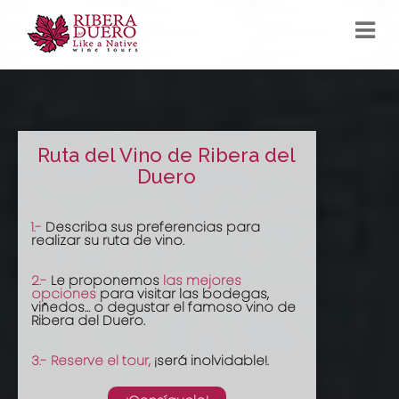
Skip
to
content
Ruta del Vino de Ribera del
Duero
1.-
Describa sus preferencias para
realizar su ruta de vino.
2.-
Le proponemos
las mejores
opciones
para visitar las bodegas,
viñedos… o degustar el famoso vino de
Ribera del Duero.
3.- Reserve el tour,
¡será inolvidable!.