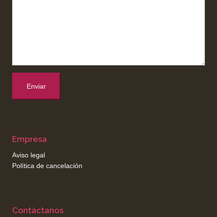
j
e
Empresa
Aviso legal
Política de cancelación
Contáctanos